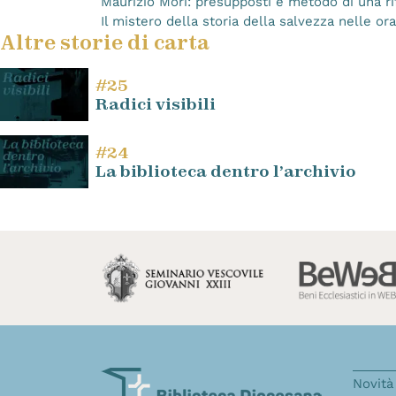
Maurizio Mori: presupposti e metodo di una rif
Il mistero della storia della salvezza nelle or
Altre storie di carta
#25
Radici visibili
#24
La biblioteca dentro l’archivio
Novità 