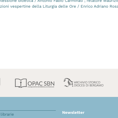
lessione bioetica / Antonio Fabio Carminati ; relatore Maurizi
azioni vespertine della Liturgia delle Ore / Enrico Adriano Ros
Newsletter
librarie