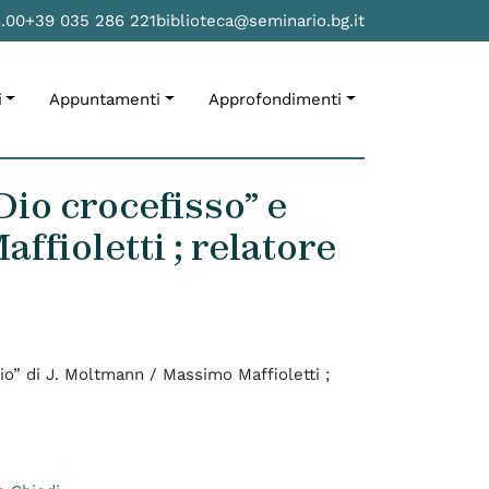
8.00
+39 035 286 221
biblioteca@seminario.bg.it
i
Appuntamenti
Approfondimenti
 Dio crocefisso” e
ffioletti ; relatore
 Dio” di J. Moltmann / Massimo Maffioletti ;