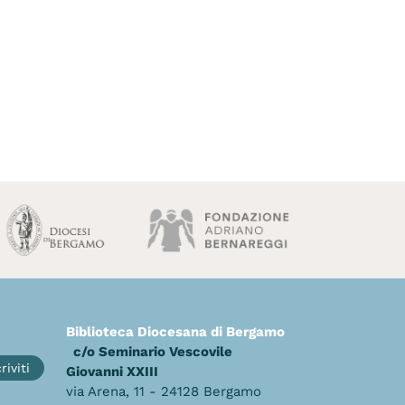
Biblioteca Diocesana di Bergamo
c/o Seminario Vescovile
riviti
Giovanni XXIII
via Arena, 11 - 24128 Bergamo