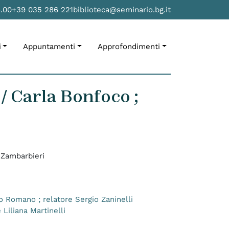
8.00
+39 035 286 221
biblioteca@seminario.bg.it
i
Appuntamenti
Approfondimenti
/ Carla Bonfoco ;
 Zambarbieri
io Romano ; relatore Sergio Zaninelli
 Liliana Martinelli