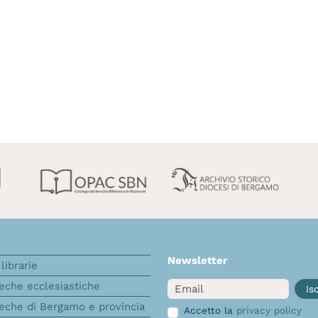
Newsletter
librarie
Email
teche ecclesiastiche
Isc
teche di Bergamo e provincia
Accetto la
privacy policy