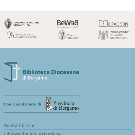
Novità librarie
Biblioteche ecclesiastiche