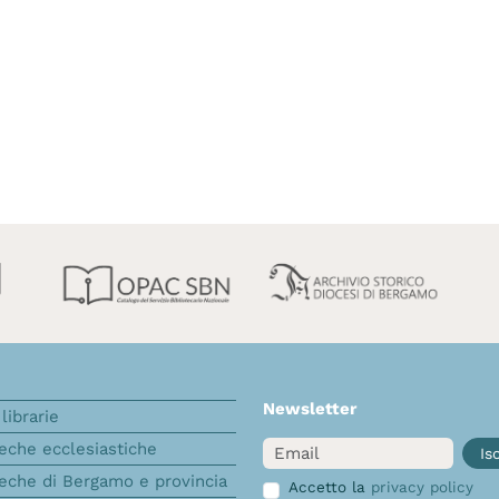
Newsletter
librarie
Email
teche ecclesiastiche
Isc
teche di Bergamo e provincia
Accetto la
privacy policy