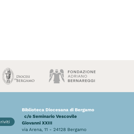
Biblioteca Diocesana di Bergamo
c/o Seminario Vescovile
riviti
Giovanni XXIII
via Arena, 11 - 24128 Bergamo