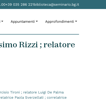
8.00
+39 035 286 221
biblioteca@seminario.bg.it
i
Appuntamenti
Approfondimenti
imo Rizzi ; relatore
cisio Tironi ; relatore Luigi De Palma
elatrice Paola Sverzellati ; correlatrice