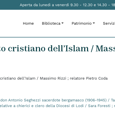
Aperta da lunedì a venerdì 9.30 - 12.30 e 14.30 - 1
Home
Biblioteca
Patrimonio
Serviz
 cristiano dell’Islam / Mass
ristiano dell’Islam / Massimo Rizzi ; relatore Pietro Coda
i don Antonio Seghezzi sacerdote bergamasco (1906-1945) / Tar
tive a chierici e clero della Diocesi di Lodi / Sara Foresti ; r