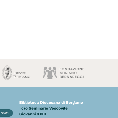
Biblioteca Diocesana di Bergamo
c/o Seminario Vescovile
riviti
Giovanni XXIII