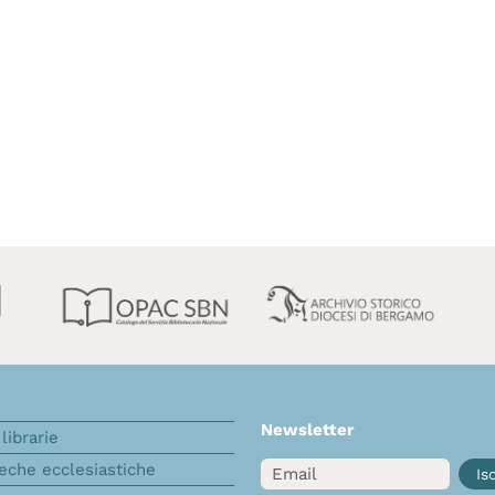
Newsletter
librarie
Email
teche ecclesiastiche
Isc