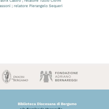
trix Castro ; relatore Tullio Citrini
Passoni ; relatore Pierangelo Sequeri
Biblioteca Diocesana di Bergamo