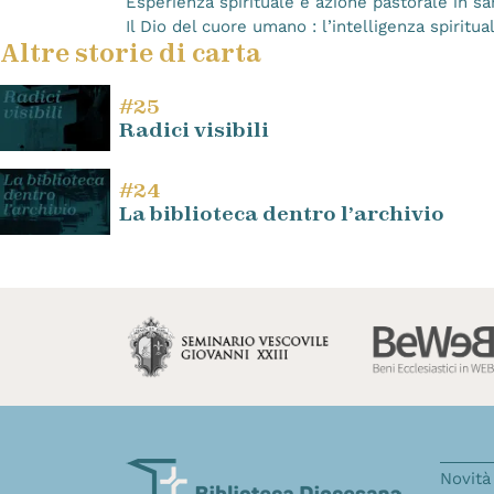
Esperienza spirituale e azione pastorale in san 
Il Dio del cuore umano : l’intelligenza spiritu
Altre storie di carta
#25
Radici visibili
#24
La biblioteca dentro l’archivio
Novità 