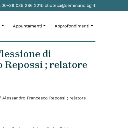
8.00
+39 035 286 221
biblioteca@seminario.bg.it
i
Appuntamenti
Approfondimenti
flessione di
 Repossi ; relatore
i / Alessandro Francesco Repossi ; relatore