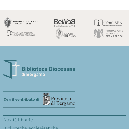
Novità librarie
Biblioteche ecclesiastiche