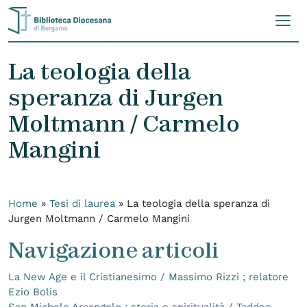
Skip to content
La teologia della
speranza di Jurgen
Moltmann / Carmelo
Mangini
Home
»
Tesi di laurea
»
La teologia della speranza di
Jurgen Moltmann / Carmelo Mangini
Navigazione articoli
La New Age e il Cristianesimo / Massimo Rizzi ; relatore
Ezio Bolis
San Michele Arcangelo : storia e spiritualità / Taddeo