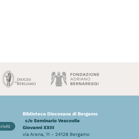
Biblioteca Diocesana di Bergamo
c/o Seminario Vescovile
riviti
Giovanni XXIII
via Arena, 11 - 24128 Bergamo