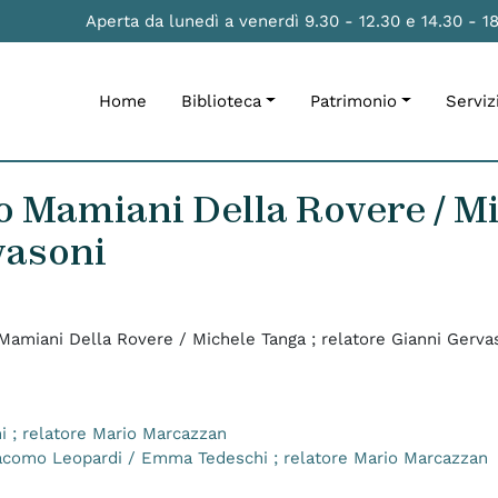
Aperta da lunedì a venerdì 9.30 - 12.30 e 14.30 - 1
Home
Biblioteca
Patrimonio
Serviz
o Mamiani Della Rovere / Mi
vasoni
 Mamiani Della Rovere / Michele Tanga ; relatore Gianni Gerva
ni ; relatore Mario Marcazzan
 Giacomo Leopardi / Emma Tedeschi ; relatore Mario Marcazzan