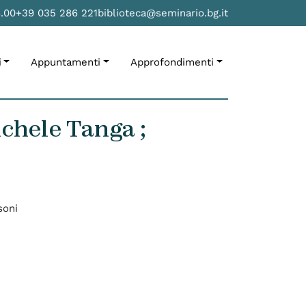
8.00
+39 035 286 221
biblioteca@seminario.bg.it
i
Appuntamenti
Approfondimenti
chele Tanga ;
soni