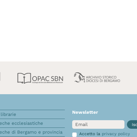
Newsletter
librarie
Email
teche ecclesiastiche
Isc
teche di Bergamo e provincia
Accetto la
privacy policy