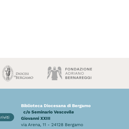
Biblioteca Diocesana di Bergamo
c/o Seminario Vescovile
riviti
Giovanni XXIII
via Arena, 11 - 24128 Bergamo