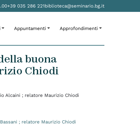
8.00
+39 035 286 221
biblioteca@seminario.bg.it
i
Appuntamenti
Approfondimenti
 della buona
urizio Chiodi
io Alcaini ; relatore Maurizio Chiodi
o Bassani ; relatore Maurizio Chiodi