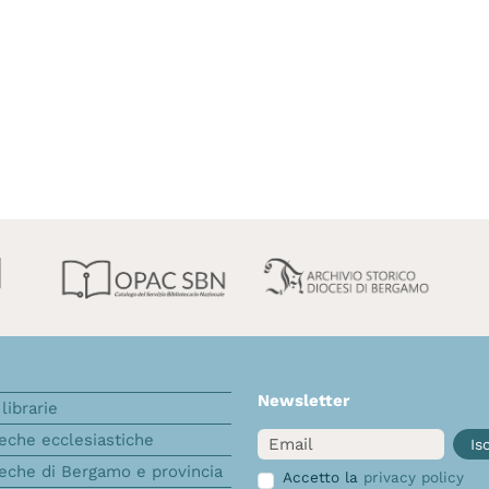
Newsletter
librarie
Email
teche ecclesiastiche
Isc
teche di Bergamo e provincia
Accetto la
privacy policy