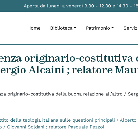
Aperta da lunedì a venerdì 9.30 - 12.30 e 14.30 - 1
Home
Biblioteca
Patrimonio
Serviz
ienza originario-costitutiva
 Sergio Alcaini ; relatore Ma
nza originario-costitutiva della buona relazione all’altro / Serg
ttito della teologia italiana sulle questioni principali / Albert
o / Giovanni Soldani ; relatore Pasquale Pezzoli