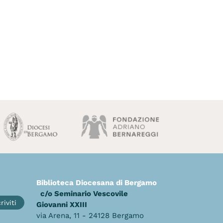
Biblioteca Diocesana di Bergamo
c/o Seminario Vescovile
riviti
Giovanni XXIII
via Arena, 11 - 24128 Bergamo