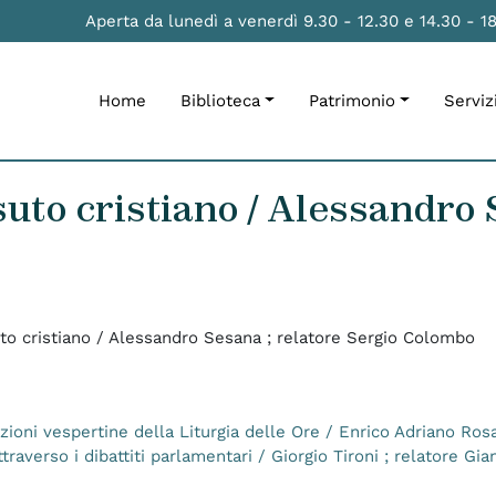
Aperta da lunedì a venerdì 9.30 - 12.30 e 14.30 - 1
Home
Biblioteca
Patrimonio
Serviz
uto cristiano / Alessandro 
to cristiano / Alessandro Sesana ; relatore Sergio Colombo
azioni vespertine della Liturgia delle Ore / Enrico Adriano Ros
averso i dibattiti parlamentari / Giorgio Tironi ; relatore Gia