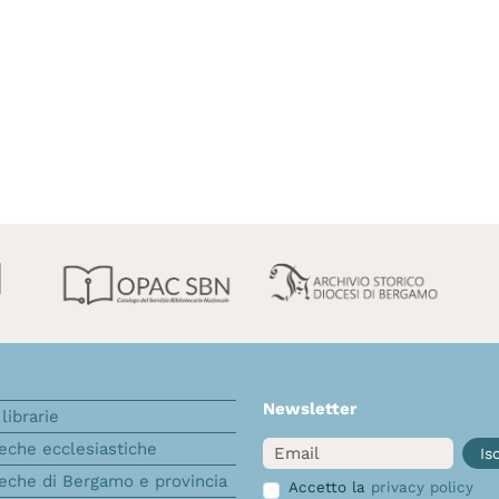
Newsletter
librarie
Email
teche ecclesiastiche
Isc
teche di Bergamo e provincia
Accetto la
privacy policy