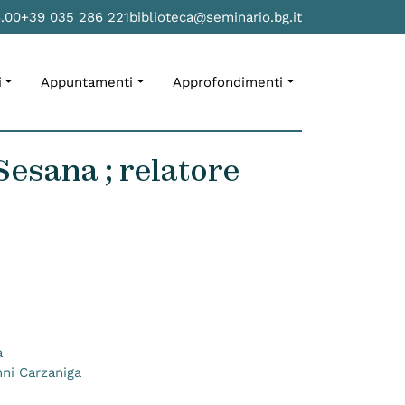
8.00
+39 035 286 221
biblioteca@seminario.bg.it
i
Appuntamenti
Approfondimenti
Sesana ; relatore
a
nni Carzaniga