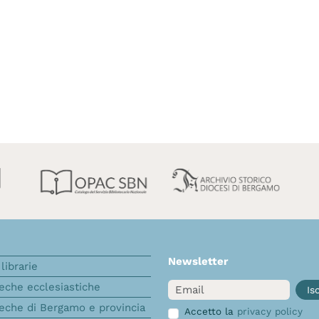
Newsletter
librarie
Email
teche ecclesiastiche
Isc
teche di Bergamo e provincia
Accetto la
privacy policy