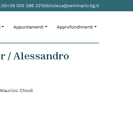
8.00
+39 035 286 221
biblioteca@seminario.bg.it
i
Appuntamenti
Approfondimenti
fer / Alessandro
e Maurizio Chiodi