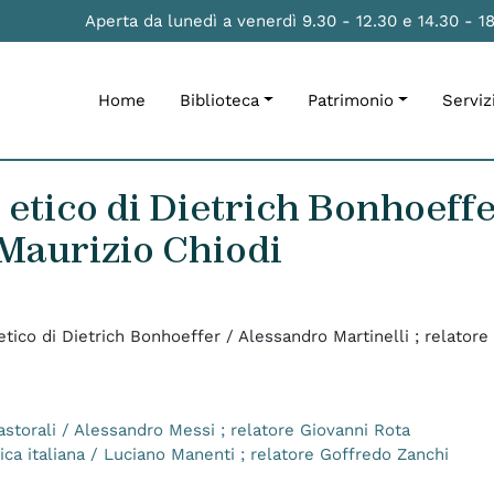
Aperta da lunedì a venerdì 9.30 - 12.30 e 14.30 - 1
Home
Biblioteca
Patrimonio
Serviz
tto etico di Dietrich Bonhoef
e Maurizio Chiodi
o etico di Dietrich Bonhoeffer / Alessandro Martinelli ; relator
pastorali / Alessandro Messi ; relatore Giovanni Rota
ica italiana / Luciano Manenti ; relatore Goffredo Zanchi