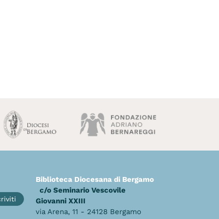
Biblioteca Diocesana di Bergamo
c/o Seminario Vescovile
riviti
Giovanni XXIII
via Arena, 11 - 24128 Bergamo