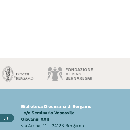
Biblioteca Diocesana di Bergamo
c/o Seminario Vescovile
riviti
Giovanni XXIII
via Arena, 11 - 24128 Bergamo