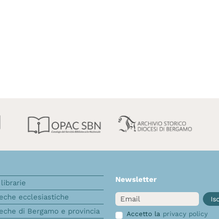
Newsletter
librarie
Email
teche ecclesiastiche
Isc
teche di Bergamo e provincia
Accetto la
privacy policy