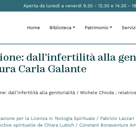
Aperta da lunedì a venerdì 9.30 - 12.30 e 14.30 - 1
Home
Biblioteca
Patrimonio
Serviz
one: dall’infertilità alla ge
aura Carla Galante
ne: dall’infertilità alla genitorialità / Michele Chioda ; relatri
zione per la Licenza in Teologia Spirituale / Fabrizio Lazzari ;
ective spirituelle de Chiara Lubich / Constant Bonaventure Am