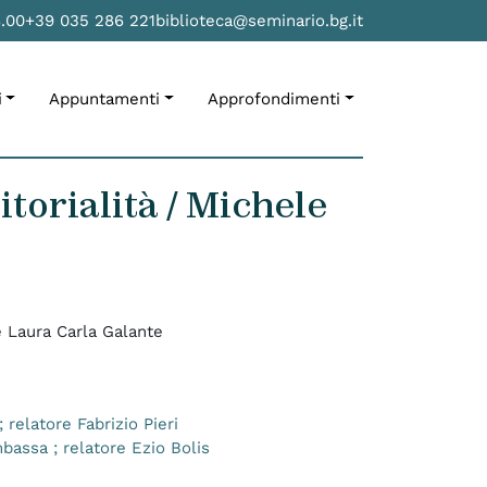
8.00
+39 035 286 221
biblioteca@seminario.bg.it
i
Appuntamenti
Approfondimenti
nitorialità / Michele
ce Laura Carla Galante
 relatore Fabrizio Pieri
bassa ; relatore Ezio Bolis