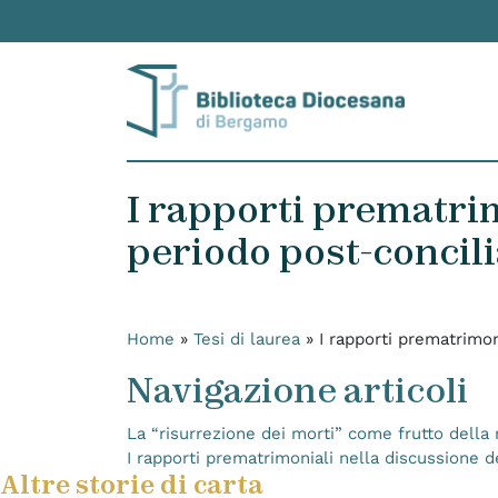
Skip to content
I rapporti prematrim
periodo post-concili
Home
»
Tesi di laurea
»
I rapporti prematrimon
Navigazione articoli
La “risurrezione dei morti” come frutto della r
I rapporti prematrimoniali nella discussione de
Altre storie di carta