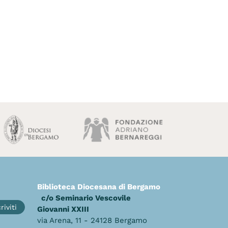
Biblioteca Diocesana di Bergamo
c/o Seminario Vescovile
riviti
Giovanni XXIII
via Arena, 11 - 24128 Bergamo