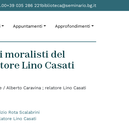
8.00
+39 035 286 221
biblioteca@seminario.bg.it
i
Appuntamenti
Approfondimenti
 moralisti del
atore Lino Casati
e / Alberto Caravina ; relatore Lino Casati
izio Rota Scalabrini
latore Lino Casati