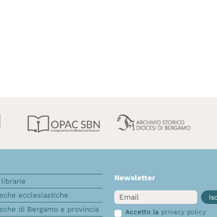
Newsletter
librarie
Email
teche ecclesiastiche
Isc
teche di Bergamo e provincia
Accetto la
privacy policy