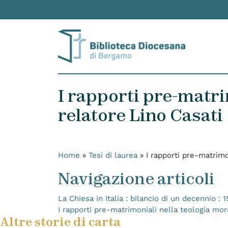
Skip to content
I rapporti pre-matrim
relatore Lino Casati
Home
»
Tesi di laurea
»
I rapporti pre-matrimo
Navigazione articoli
La Chiesa in Italia : bilancio di un decennio :
I rapporti pre-matrimoniali nella teologia mora
Altre storie di carta