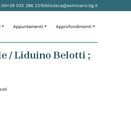
8.00
+39 035 286 221
biblioteca@seminario.bg.it
i
Appuntamenti
Approfondimenti
 / Liduino Belotti ;
sati