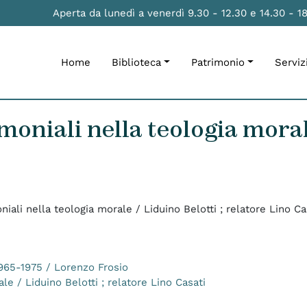
Aperta da lunedì a venerdì 9.30 - 12.30 e 14.30 - 1
Home
Biblioteca
Patrimonio
Serviz
oniali nella teologia morale
niali nella teologia morale / Liduino Belotti ; relatore Lino Ca
 1965-1975 / Lorenzo Frosio
le / Liduino Belotti ; relatore Lino Casati