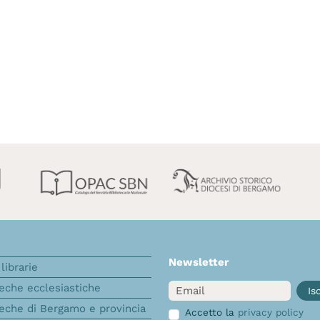
Newsletter
librarie
Email
teche ecclesiastiche
Isc
teche di Bergamo e provincia
Accetto la
privacy policy