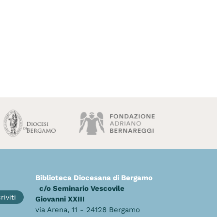
Biblioteca Diocesana di Bergamo
c/o Seminario Vescovile
riviti
Giovanni XXIII
via Arena, 11 - 24128 Bergamo