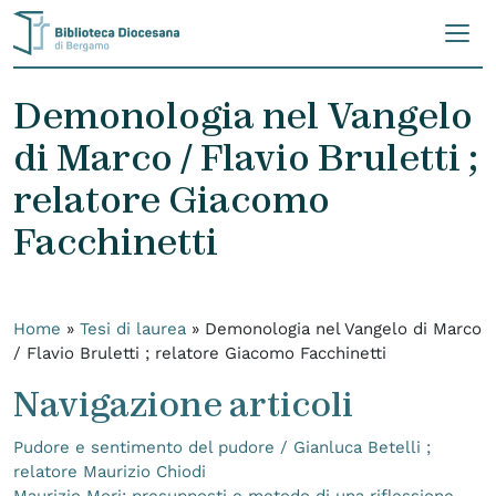
Skip to content
Demonologia nel Vangelo
di Marco / Flavio Bruletti ;
relatore Giacomo
Facchinetti
Home
»
Tesi di laurea
»
Demonologia nel Vangelo di Marco
/ Flavio Bruletti ; relatore Giacomo Facchinetti
Navigazione articoli
Pudore e sentimento del pudore / Gianluca Betelli ;
relatore Maurizio Chiodi
Maurizio Mori: presupposti e metodo di una riflessione