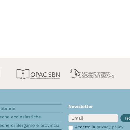
Newsletter
librarie
Email
teche ecclesiastiche
Isc
teche di Bergamo e provincia
Accetto la
privacy policy