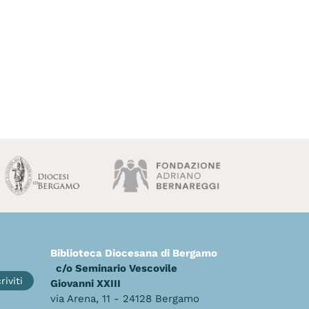
Biblioteca Diocesana di Bergamo
c/o Seminario Vescovile
riviti
Giovanni XXIII
via Arena, 11 - 24128 Bergamo