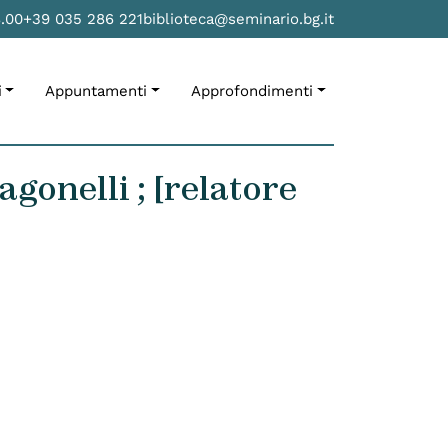
8.00
+39 035 286 221
biblioteca@seminario.bg.it
i
Appuntamenti
Approfondimenti
gonelli ; [relatore