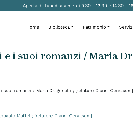
Aperta da lunedì a venerdì 9.30 - 12.30 e 14.30 - 1
Home
Biblioteca
Patrimonio
Serviz
e i suoi romanzi / Maria Dra
i suoi romanzi / Maria Dragonelli ; [relatore Gianni Gervasoni]
anpaolo Maffei ; [relatore Gianni Gervasoni]