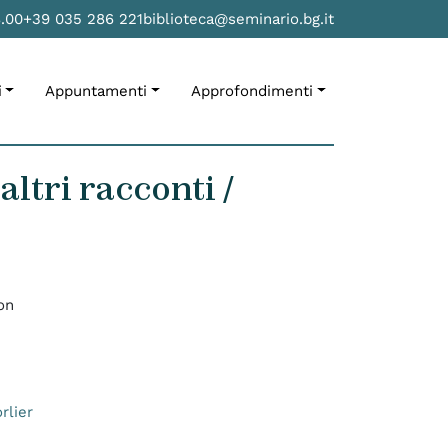
8.00
+39 035 286 221
biblioteca@seminario.bg.it
i
Appuntamenti
Approfondimenti
ltri racconti /
on
rlier