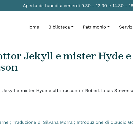
Aperta da lunedì a venerdì 9.30 - 12.30 e 14.30 - 1
Home
Biblioteca
Patrimonio
Serviz
ttor Jekyll e mister Hyde e a
nson
r Jekyll e mister Hyde e altri racconti / Robert Louis Stevens
erne ; Traduzione di Silvana Morra ; Introduzione di Claudio Go