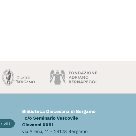
Biblioteca Diocesana di Bergamo
c/o Seminario Vescovile
riviti
Giovanni XXIII
via Arena, 11 - 24128 Bergamo