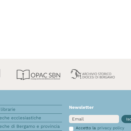
Newsletter
librarie
Email
teche ecclesiastiche
Isc
teche di Bergamo e provincia
Accetto la
privacy policy