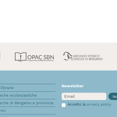
Newsletter
librarie
Email
teche ecclesiastiche
Isc
teche di Bergamo e provincia
Accetto la
privacy policy
nici