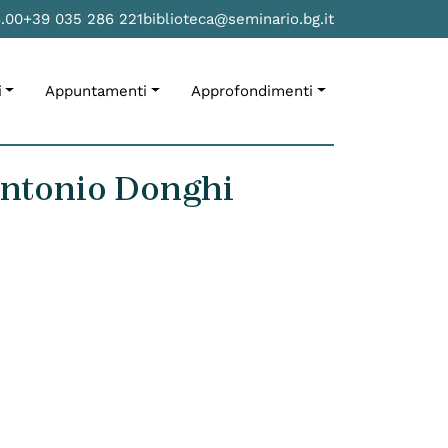
8.00
+39 035 286 221
biblioteca@seminario.bg.it
i
Appuntamenti
Approfondimenti
 Antonio Donghi