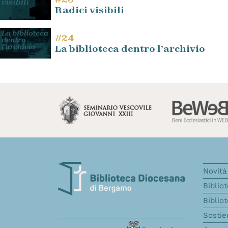
Radici visibili
#24
La biblioteca dentro l’archivio
Novità 
Biblio
Biblio
Sostie