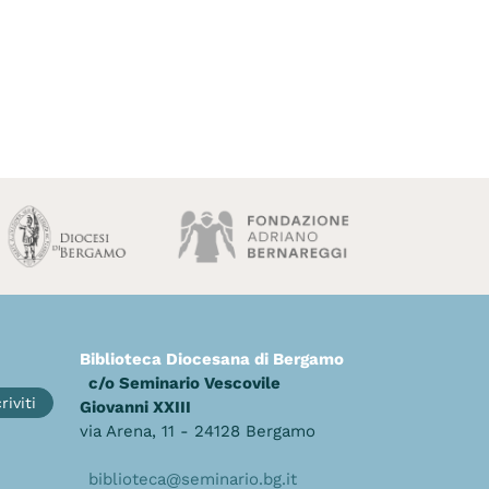
Biblioteca Diocesana di Bergamo
c/o Seminario Vescovile
riviti
Giovanni XXIII
via Arena, 11 - 24128 Bergamo
biblioteca@seminario.bg.it