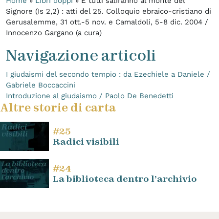
Home
»
Libri doppi
»
E tutti saliranno al monte del
Signore (Is 2,2) : atti del 25. Colloquio ebraico-cristiano di
Gerusalemme, 31 ott.-5 nov. e Camaldoli, 5-8 dic. 2004 /
Innocenzo Gargano (a cura)
Navigazione articoli
I giudaismi del secondo tempio : da Ezechiele a Daniele /
Gabriele Boccaccini
Introduzione al giudaismo / Paolo De Benedetti
Altre storie di carta
#25
Radici visibili
#24
La biblioteca dentro l’archivio