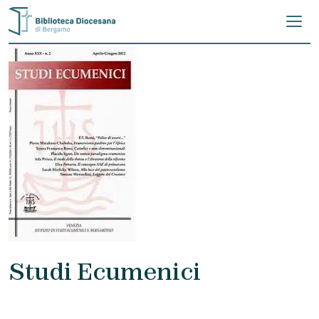
Skip to content
Studi Ecumenici