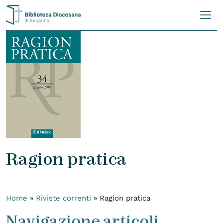
Skip to content
Ragion pratica
Home
»
Riviste correnti
»
Ragion pratica
Navigazione articoli