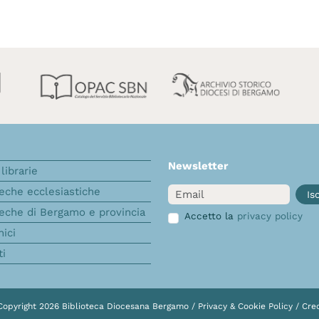
Newsletter
librarie
Email
teche ecclesiastiche
Isc
teche di Bergamo e provincia
Accetto la
privacy policy
nici
ti
Copyright 2026 Biblioteca Diocesana Bergamo /
Privacy & Cookie Policy
/
Cred