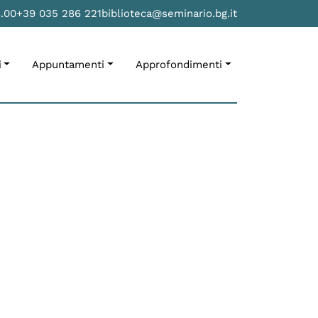
8.00
+39 035 286 221
biblioteca@seminario.bg.it
i
Appuntamenti
Approfondimenti