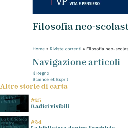
Filosofia neo-scolas
Home
»
Riviste correnti
»
Filosofia neo-scolas
Navigazione articoli
Il Regno
Science et Esprit
Altre storie di carta
#25
Radici visibili
#24
La biblioteca dentro l’archivio