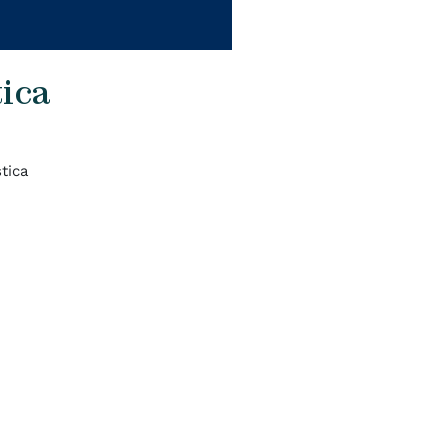
tica
tica