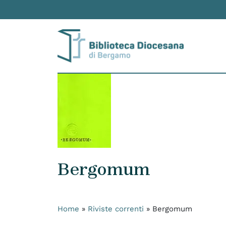
Skip to content
Bergomum
Home
»
Riviste correnti
»
Bergomum