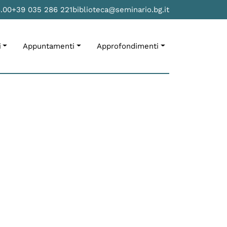
8.00
+39 035 286 221
biblioteca@seminario.bg.it
i
Appuntamenti
Approfondimenti