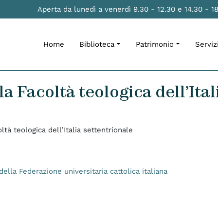
Aperta da lunedì a venerdì 9.30 - 12.30 e 14.30 - 1
Home
Biblioteca
Patrimonio
Serviz
lla Facoltà teologica dell’Ita
oltà teologica dell’Italia settentrionale
della Federazione universitaria cattolica italiana