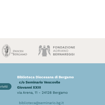
Biblioteca Diocesana di Bergamo
c/o Seminario Vescovile
riviti
Giovanni XXIII
via Arena, 11 - 24128 Bergamo
biblioteca@seminario.bg.it