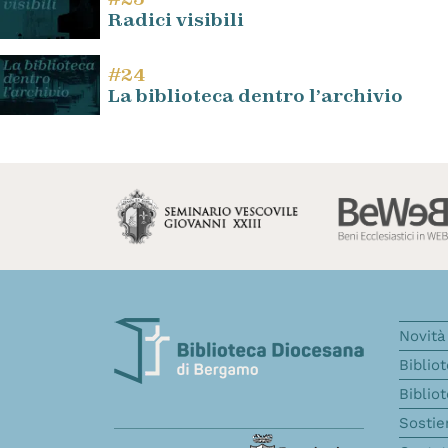
Radici visibili
#24
La biblioteca dentro l’archivio
Novità 
Biblio
Biblio
Sostie