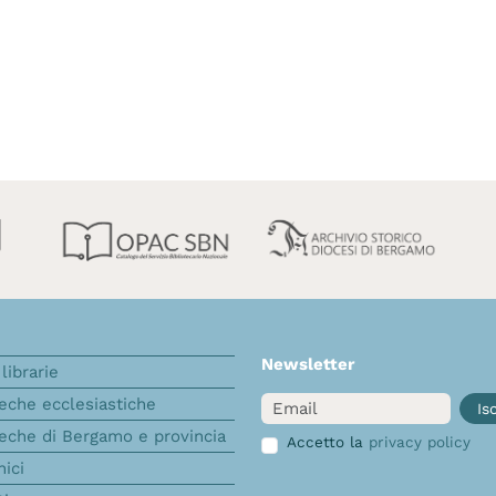
Newsletter
librarie
Email
teche ecclesiastiche
Isc
teche di Bergamo e provincia
Accetto la
privacy policy
nici