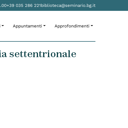
8.00
+39 035 286 221
biblioteca@seminario.bg.it
i
Appuntamenti
Approfondimenti
lia settentrionale