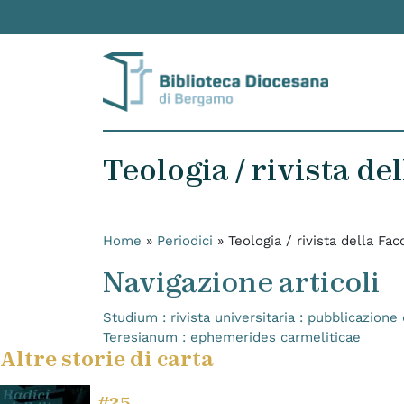
Skip to content
Teologia / rivista de
Home
»
Periodici
»
Teologia / rivista della Fac
Navigazione articoli
Studium : rivista universitaria : pubblicazione 
Teresianum : ephemerides carmeliticae
Altre storie di carta
#25