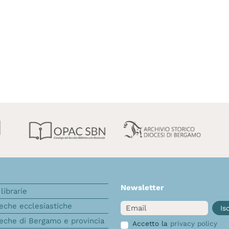
Newsletter
librarie
Email
teche ecclesiastiche
Isc
teche di Bergamo e provincia
Accetto la
privacy policy