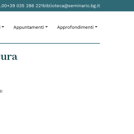
8.00
+39 035 286 221
biblioteca@seminario.bg.it
i
Appuntamenti
Approfondimenti
cura
BI