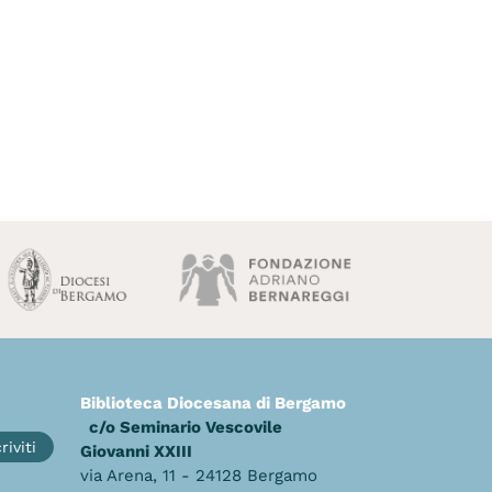
Biblioteca Diocesana di Bergamo
c/o Seminario Vescovile
riviti
Giovanni XXIII
via Arena, 11 - 24128 Bergamo