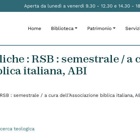
Aperta da lunedì a venerdì 9.30 - 12.30 e 14.30 - 1
Home
Biblioteca
Patrimonio
Serviz
iche : RSB : semestrale / a 
lica italiana, ABI
 RSB : semestrale / a cura dell’Associazione biblica italiana, A
icerca teologica