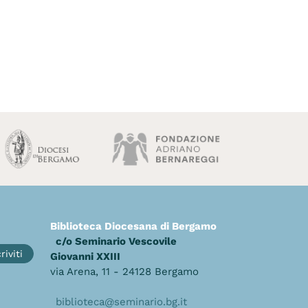
Biblioteca Diocesana di Bergamo
c/o Seminario Vescovile
riviti
Giovanni XXIII
via Arena, 11 - 24128 Bergamo
biblioteca@seminario.bg.it