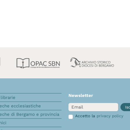
Newsletter
librarie
Email
teche ecclesiastiche
Isc
teche di Bergamo e provincia
Accetto la
privacy policy
nici