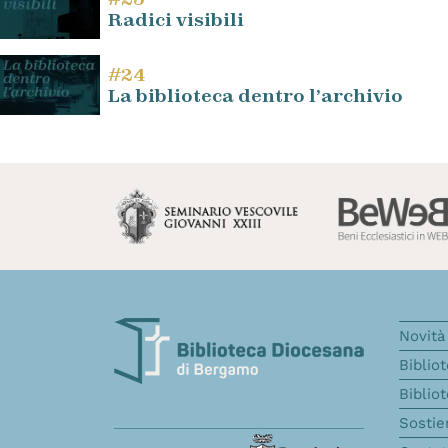
Radici visibili
#24
La biblioteca dentro l’archivio
Novità 
Biblio
Biblio
Sostie