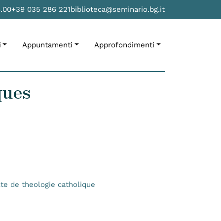
8.00
+39 035 286 221
biblioteca@seminario.bg.it
i
Appuntamenti
Approfondimenti
ques
lte de theologie catholique