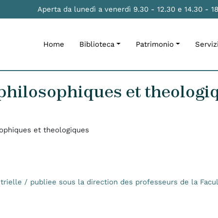
Aperta da lunedì a venerdì 9.30 - 12.30 e 14.30 - 1
Home
Biblioteca
Patrimonio
Serviz
philosophiques et theologi
ophiques et theologiques
trielle / publiee sous la direction des professeurs de la Facu