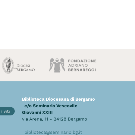
Biblioteca Diocesana di Bergamo
c/o Seminario Vescovile
riviti
Giovanni XXIII
via Arena, 11 - 24128 Bergamo
biblioteca@seminario.bg.it