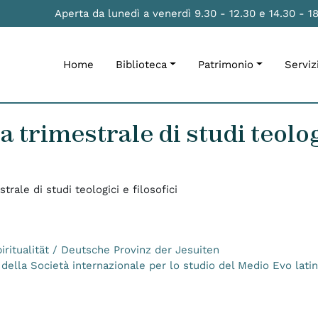
Aperta da lunedì a venerdì 9.30 - 12.30 e 14.30 - 1
Home
Biblioteca
Patrimonio
Serviz
 trimestrale di studi teologi
trale di studi teologici e filosofici
piritualität / Deutsche Provinz der Jesuiten
ia della Società internazionale per lo studio del Medio Evo lati