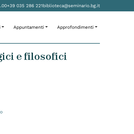
8.00
+39 035 286 221
biblioteca@seminario.bg.it
i
Appuntamenti
Approfondimenti
ci e filosofici
no