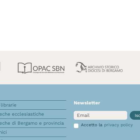
Newsletter
librarie
Email
teche ecclesiastiche
Isc
teche di Bergamo e provincia
Accetto la
privacy policy
nici