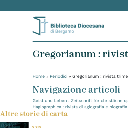
Skip to content
Gregorianum : rivista
Home
»
Periodici
»
Gregorianum : rivista trimes
Navigazione articoli
Geist und Leben : Zeitschrift für christliche s
Hagiographica : rivista di agiografia e biograf
Altre storie di carta
#25