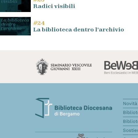
Radici visibili
#24
La biblioteca dentro l’archivio
Novità 
Biblio
Biblio
Sostie