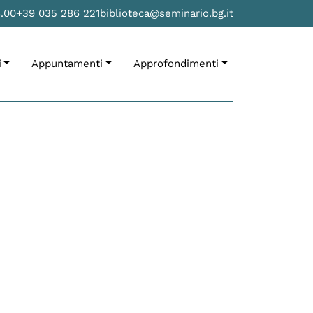
8.00
+39 035 286 221
biblioteca@seminario.bg.it
i
Appuntamenti
Approfondimenti