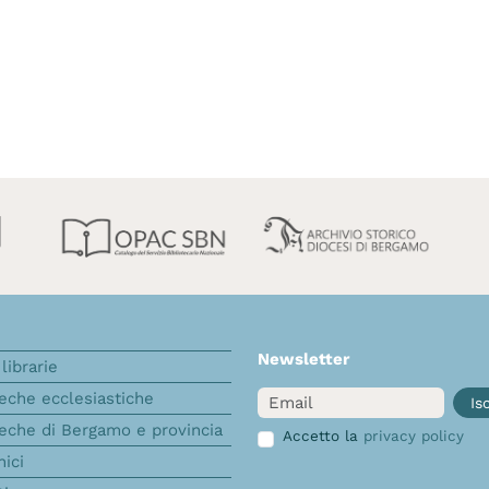
Newsletter
librarie
Email
teche ecclesiastiche
Isc
teche di Bergamo e provincia
Accetto la
privacy policy
nici