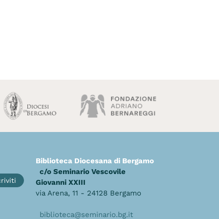
Biblioteca Diocesana di Bergamo
c/o Seminario Vescovile
riviti
Giovanni XXIII
via Arena, 11 - 24128 Bergamo
biblioteca@seminario.bg.it