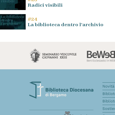
Radici visibili
#24
La biblioteca dentro l’archivio
Novità 
Biblio
Biblio
Sostie