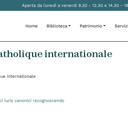
Aperta da lunedì a venerdì 9.30 - 12.30 e 14.30 - 1
Home
Biblioteca
Patrimonio
Serviz
tholique internationale
ue internationale
i iuris canonici recognoscendo