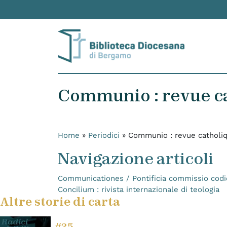
Skip to content
Communio : revue ca
Home
»
Periodici
»
Communio : revue catholiq
Navigazione articoli
Communicationes / Pontificia commissio codic
Concilium : rivista internazionale di teologia
Altre storie di carta
#25