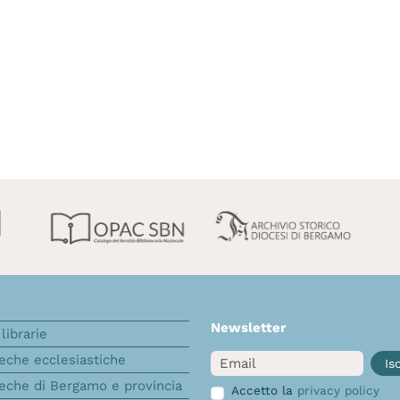
Newsletter
librarie
Email
teche ecclesiastiche
Isc
teche di Bergamo e provincia
Accetto la
privacy policy