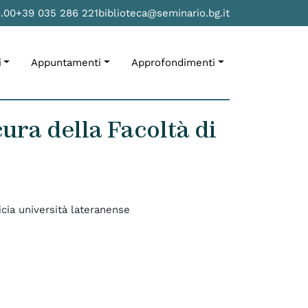
8.00
+39 035 286 221
biblioteca@seminario.bg.it
i
Appuntamenti
Approfondimenti
cura della Facoltà di
ficia università lateranense