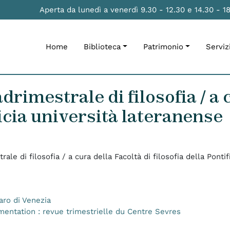
Aperta da lunedì a venerdì 9.30 - 12.30 e 14.30 - 1
Home
Biblioteca
Patrimonio
Serviz
drimestrale di filosofia / a 
ficia università lateranense
rale di filosofia / a cura della Facoltà di filosofia della Ponti
taro di Venezia
mentation : revue trimestrielle du Centre Sevres