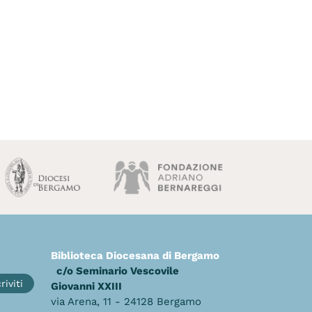
Biblioteca Diocesana di Bergamo
c/o Seminario Vescovile
riviti
Giovanni XXIII
via Arena, 11 - 24128 Bergamo