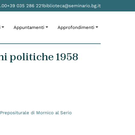
8.00
+39 035 286 221
biblioteca@seminario.bg.it
i
Appuntamenti
Approfondimenti
ni politiche 1958
 Prepositurale di Mornico al Serio