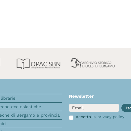
Newsletter
librarie
Email
teche ecclesiastiche
Isc
teche di Bergamo e provincia
Accetto la
privacy policy
nici