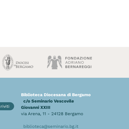
Biblioteca Diocesana di Bergamo
c/o Seminario Vescovile
riviti
Giovanni XXIII
via Arena, 11 - 24128 Bergamo
biblioteca@seminario.bg.it