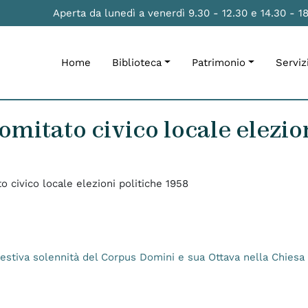
Aperta da lunedì a venerdì 9.30 - 12.30 e 14.30 - 1
Home
Biblioteca
Patrimonio
Serviz
omitato civico locale elezio
o civico locale elezioni politiche 1958
a festiva solennità del Corpus Domini e sua Ottava nella Chiesa