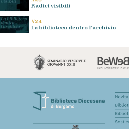
Radici visibili
#24
La biblioteca dentro l’archivio
Novità 
Biblio
Biblio
Sostie