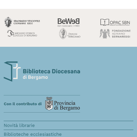
Novità librarie
Biblioteche ecclesiastiche