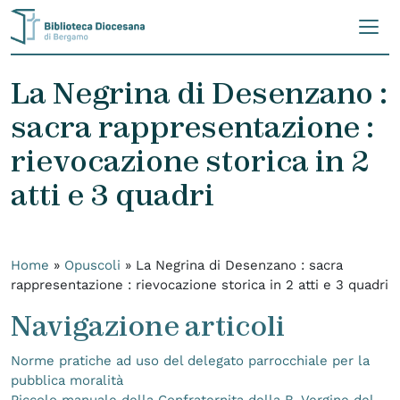
Skip to content
La Negrina di Desenzano :
sacra rappresentazione :
rievocazione storica in 2
atti e 3 quadri
Home
»
Opuscoli
»
La Negrina di Desenzano : sacra
rappresentazione : rievocazione storica in 2 atti e 3 quadri
Navigazione articoli
Norme pratiche ad uso del delegato parrocchiale per la
pubblica moralità
Piccolo manuale della Confraternita della B. Vergine del