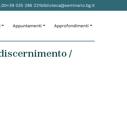
8.00
+39 035 286 221
biblioteca@seminario.bg.it
i
Appuntamenti
Approfondimenti
 discernimento /