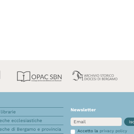
Newsletter
librarie
Email
teche ecclesiastiche
Isc
teche di Bergamo e provincia
Accetto la
privacy policy