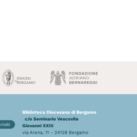
Biblioteca Diocesana di Bergamo
c/o Seminario Vescovile
riviti
Giovanni XXIII
via Arena, 11 - 24128 Bergamo