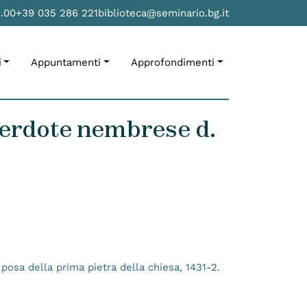
8.00
+39 035 286 221
biblioteca@seminario.bg.it
i
Appuntamenti
Approfondimenti
acerdote nembrese d.
 posa della prima pietra della chiesa, 1431-2.