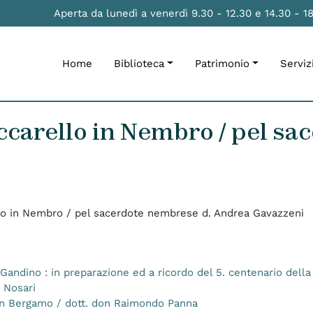
Aperta da lunedì a venerdì 9.30 - 12.30 e 14.30 - 1
Home
Biblioteca
Patrimonio
Serviz
uccarello in Nembro / pel s
ello in Nembro / pel sacerdote nembrese d. Andrea Gavazzeni
 Gandino : in preparazione ed a ricordo del 5. centenario della
 Nosari
 in Bergamo / dott. don Raimondo Panna