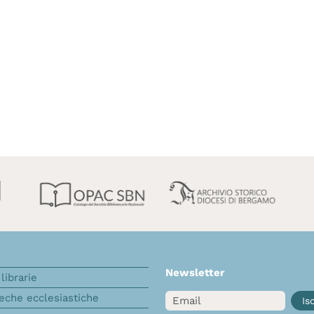
Newsletter
librarie
Email
teche ecclesiastiche
Isc