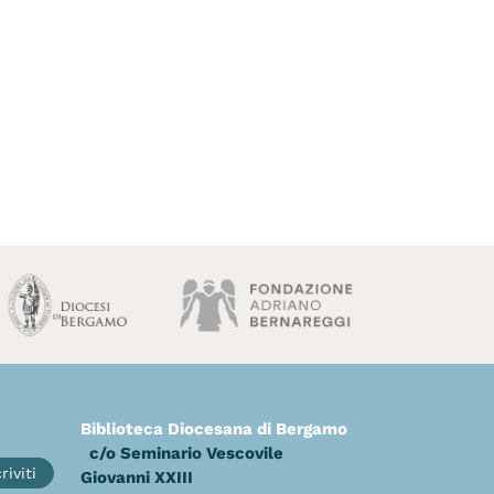
Biblioteca Diocesana di Bergamo
c/o Seminario Vescovile
riviti
Giovanni XXIII