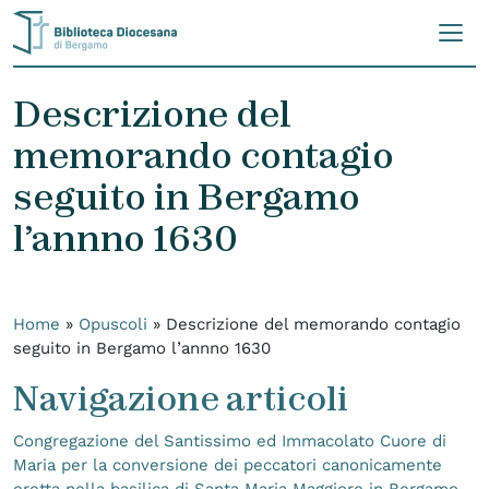
Skip to content
Descrizione del
memorando contagio
seguito in Bergamo
l’annno 1630
Home
»
Opuscoli
»
Descrizione del memorando contagio
seguito in Bergamo l’annno 1630
Navigazione articoli
Congregazione del Santissimo ed Immacolato Cuore di
Maria per la conversione dei peccatori canonicamente
eretta nella basilica di Santa Maria Maggiore in Bergamo