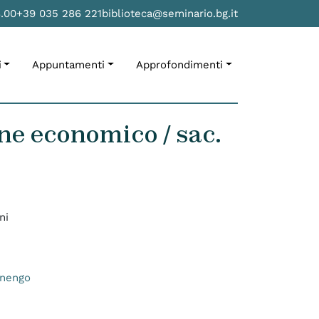
8.00
+39 035 286 221
biblioteca@seminario.bg.it
i
Appuntamenti
Approfondimenti
ine economico / sac.
ni
tinengo