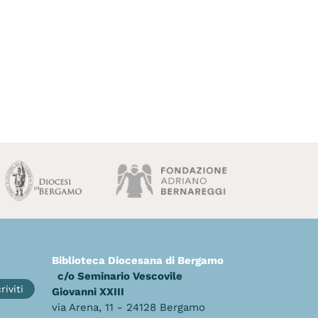
Biblioteca Diocesana di Bergamo
c/o Seminario Vescovile
riviti
Giovanni XXIII
via Arena, 11 - 24128 Bergamo