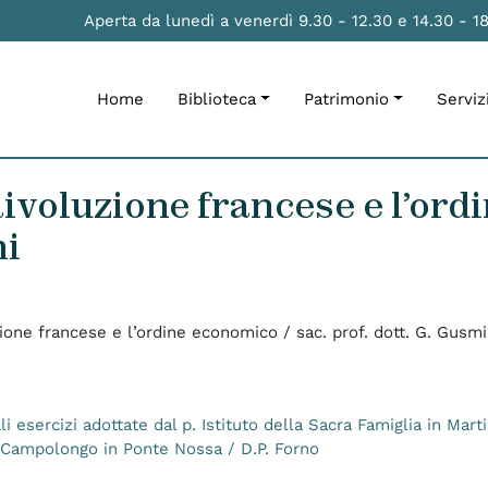
Aperta da lunedì a venerdì 9.30 - 12.30 e 14.30 - 1
Home
Biblioteca
Patrimonio
Serviz
Rivoluzione francese e l’ord
ni
zione francese e l’ordine economico / sac. prof. dott. G. Gusmi
li esercizi adottate dal p. Istituto della Sacra Famiglia in Mar
di Campolongo in Ponte Nossa / D.P. Forno