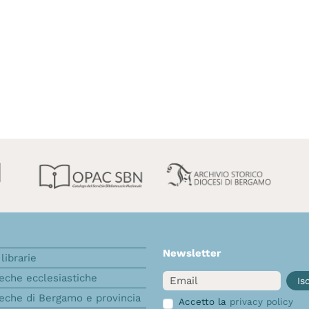
Newsletter
librarie
Email
teche ecclesiastiche
Isc
teche di Bergamo e provincia
Accetto la
privacy policy