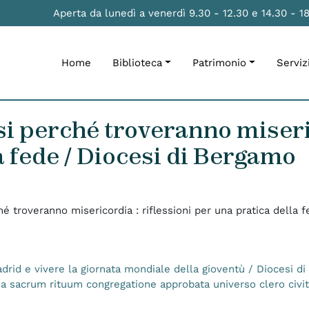
Aperta da lunedì a venerdì 9.30 - 12.30 e 14.30 - 1
Home
Biblioteca
Patrimonio
Serviz
si perché troveranno miseric
a fede / Diocesi di Bergamo
hé troveranno misericordia : riflessioni per una pratica della
Madrid e vivere la giornata mondiale della gioventù / Diocesi d
 a sacrum rituum congregatione approbata universo clero civi