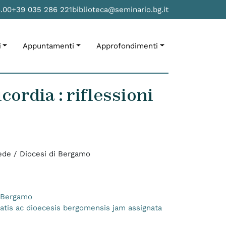
8.00
+39 035 286 221
biblioteca@seminario.bg.it
i
Appuntamenti
Approfondimenti
ordia : riflessioni
 fede / Diocesi di Bergamo
i Bergamo
tatis ac dioecesis bergomensis jam assignata