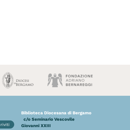
Biblioteca Diocesana di Bergamo
c/o Seminario Vescovile
riviti
Giovanni XXIII