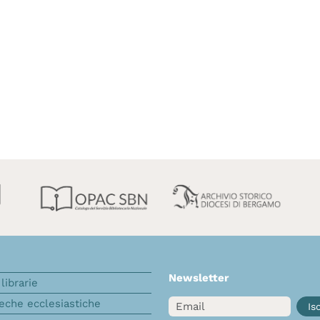
Newsletter
librarie
Email
teche ecclesiastiche
Isc