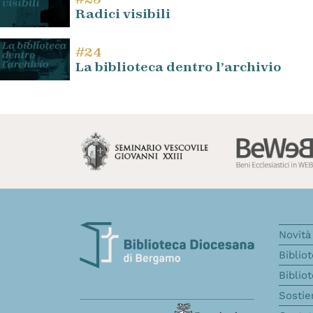
Radici visibili
#24
La biblioteca dentro l’archivio
Novità 
Biblio
Biblio
Sostie