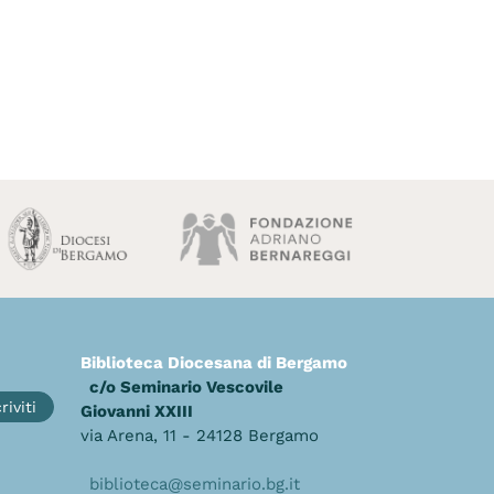
Biblioteca Diocesana di Bergamo
c/o Seminario Vescovile
riviti
Giovanni XXIII
via Arena, 11 - 24128 Bergamo
biblioteca@seminario.bg.it