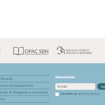
Newsletter
librarie
Email
teche ecclesiastiche
Isc
teche di Bergamo e provincia
Accetto la
privacy policy
nici