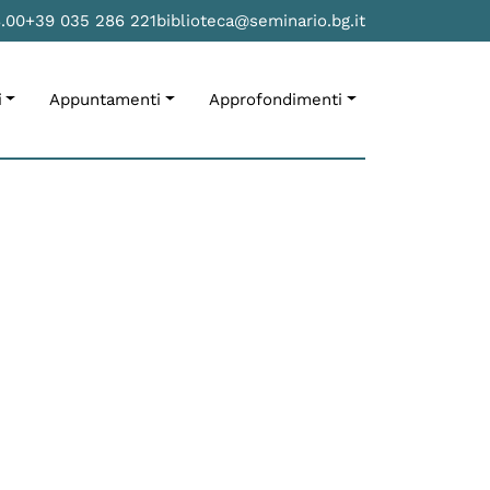
8.00
+39 035 286 221
biblioteca@seminario.bg.it
i
Appuntamenti
Approfondimenti