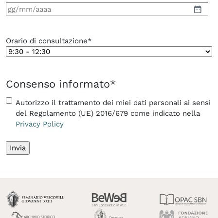
GG
slash
MM
Orario di consultazione
*
slash
AAAA
Consenso informato
*
Autorizzo il trattamento dei miei dati personali ai sensi
del Regolamento (UE) 2016/679 come indicato nella
Privacy Policy