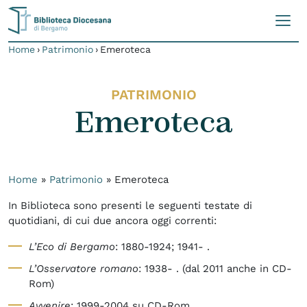
Skip to content
Home
›
Patrimonio
›
Emeroteca
PATRIMONIO
Emeroteca
Home
»
Patrimonio
»
Emeroteca
In Biblioteca sono presenti le seguenti testate di
quotidiani, di cui due ancora oggi correnti:
L’Eco di Bergamo
: 1880-1924; 1941- .
L’Osservatore romano
: 1938- . (dal 2011 anche in CD-
Rom)
Avvenire
: 1999-2004 su CD-Rom