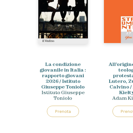
La condizione
All’origin
giovanile in Italia :
teolo
rapporto giovani
protesta
2026 / Istituto
Lutero, Z
Giuseppe Toniolo
Calvino 
Istituto Giuseppe
Kiełt
Toniolo
Adam Ki
Prenota
Preno