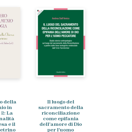
o della
Il luogo del
io in
sacramento della
 2: La
riconciliazione
alità
come epifania
sa e il
dell’amore di Dio
etrino
per l’uomo