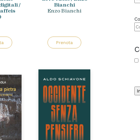
igitali /
Bianchi
affeis
Enzo Bianchi
)
Co
ta
Prenota
C