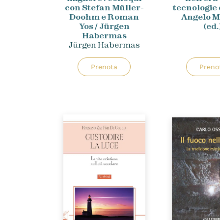
con Stefan Müller-
tecnologie d
Doohm e Roman
Angelo M
Yos / Jürgen
(ed.
Habermas
Jürgen Habermas
Prenota
Preno