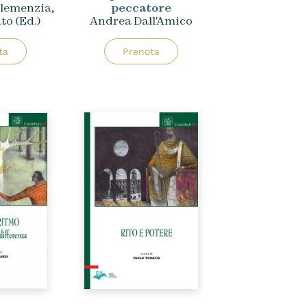
lemenzia,
peccatore
to (ed.)
Andrea Dall'Amico
ta
Prenota