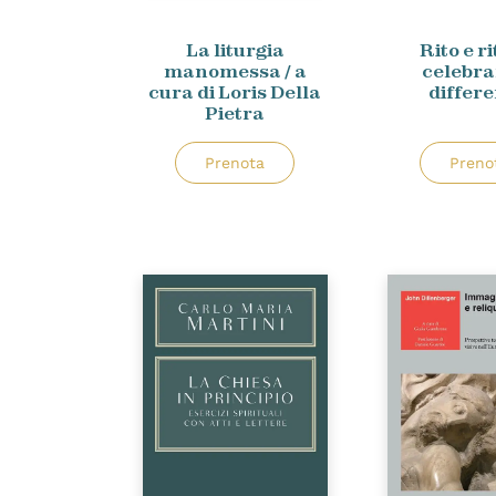
La liturgia
Rito e r
manomessa / a
celebra
cura di Loris Della
differ
Pietra
Prenota
Preno