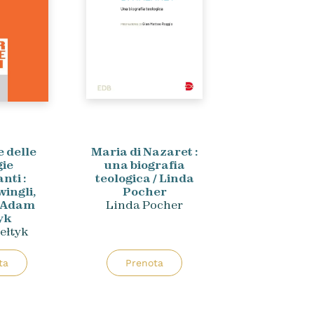
e delle
Maria di Nazaret :
gie
una biografia
nti :
teologica / Linda
wingli,
Pocher
/ Adam
Linda Pocher
yk
ełtyk
ta
Prenota