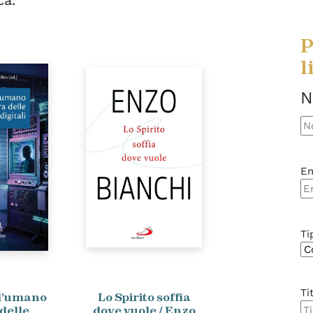
P
l
N
N
Em
Ti
Ti
l’umano
Lo Spirito soffia
 delle
dove vuole / Enzo