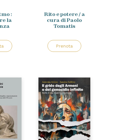
itmo :
Rito e potere / a
re la
cura di Paolo
enza
Tomatis
ta
Prenota