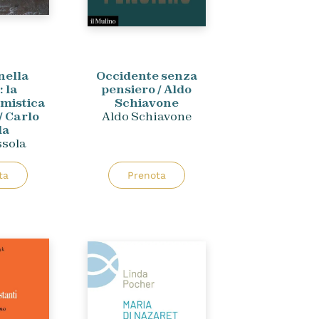
 nella
Occidente senza
: la
pensiero / Aldo
 mistica
Schiavone
 Carlo
Aldo Schiavone
la
ssola
ta
Prenota