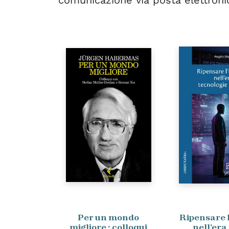
Per un mondo
Ripensare 
migliore : colloqui
nell’era