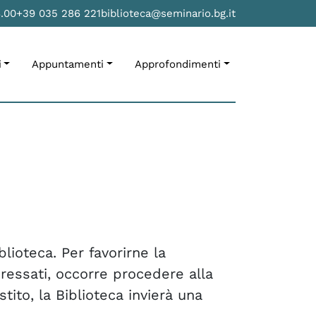
8.00
+39 035 286 221
biblioteca@seminario.bg.it
i
Appuntamenti
Approfondimenti
lioteca. Per favorirne la
teressati, occorre procedere alla
tito, la Biblioteca invierà una