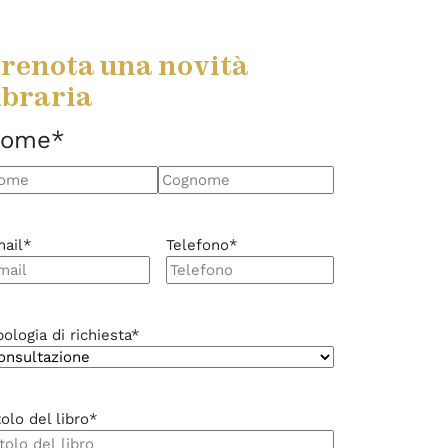
renota una novità
ibraria
ome
*
ome
Cognome
ail
*
Telefono
*
pologia di richiesta
*
tolo del libro
*