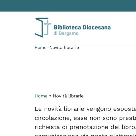
Skip to content
Home
›
Novità librarie
Home
»
Novità librarie
Le novità librarie vengono esposte
circolazione, esse non sono prestab
richiesta di prenotazione del libro
comunicazione via posta elettroni