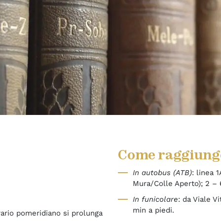
Come raggiung
In autobus (ATB)
: linea 
Mura/Colle Aperto); 2 – 
In funicolare
: da Viale V
min a piedi.
orario pomeridiano si prolunga