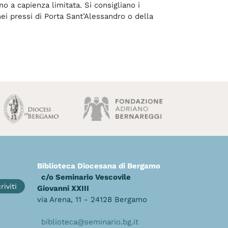
no a capienza limitata. Si consigliano i
i pressi di Porta Sant’Alessandro o della
Biblioteca Diocesana di Bergamo
c/o Seminario Vescovile
riviti
Giovanni XXIII
via Arena, 11 - 24128 Bergamo
biblioteca@seminario.bg.it