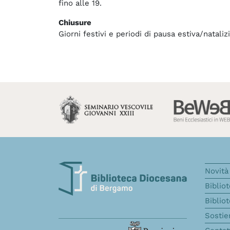
fino alle 19.
Chiusure
Giorni festivi e periodi di pausa estiva/natali
Novità 
Biblio
Biblio
Sostie