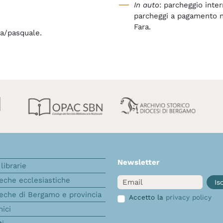
In auto
: parcheggio inter
parcheggi a pagamento ne
Fara.
zia/pasquale.
Newsletter
librarie
Email
teche ecclesiastiche
Isc
teche di Bergamo e provincia
Accetto la
privacy policy
nici