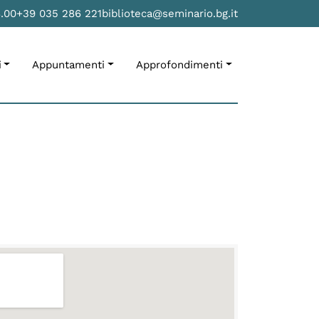
8.00
+39 035 286 221
biblioteca@seminario.bg.it
i
Appuntamenti
Approfondimenti