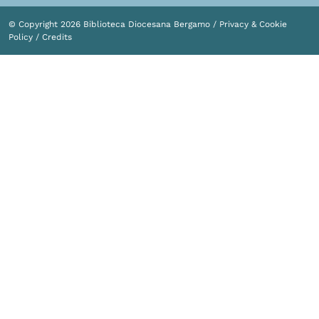
© Copyright 2026 Biblioteca Diocesana Bergamo /
Privacy & Cookie
Policy
/
Credits