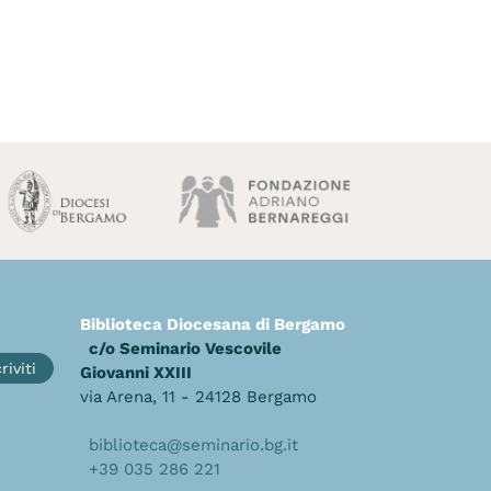
Biblioteca Diocesana di Bergamo
c/o Seminario Vescovile
riviti
Giovanni XXIII
via Arena, 11 - 24128 Bergamo
biblioteca@seminario.bg.it
+39 035 286 221