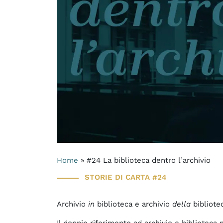
Home
»
#24 La biblioteca dentro l’archivio
STORIE DI CARTA #24
Archivio
in
biblioteca e archivio
della
bibliote
Il doppio riferimento ad archivio e biblioteca