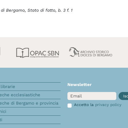
i Bergamo, Stato di fatto, b. 3 f. 1
Newsletter
librarie
Email
teche ecclesiastiche
Isc
teche di Bergamo e provincia
Accetto la
privacy policy
nici
ti