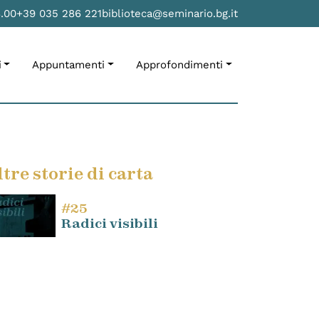
8.00
+39 035 286 221
biblioteca@seminario.bg.it
i
Appuntamenti
Approfondimenti
ltre storie di carta
#25
Radici visibili