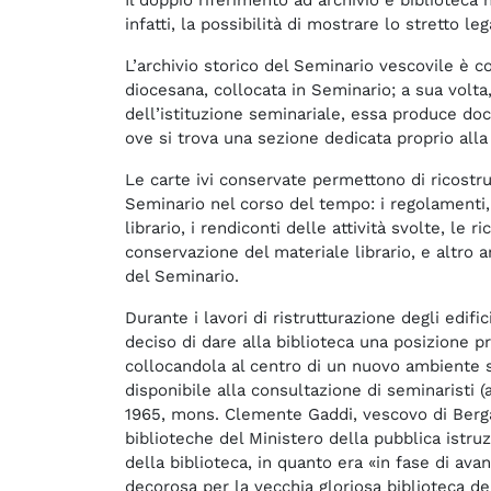
infatti, la possibilità di mostrare lo stretto l
L’archivio storico del Seminario vescovile è co
diocesana, collocata in Seminario; a sua volta
dell’istituzione seminariale, essa produce do
ove si trova una sezione dedicata proprio alla
Le carte ivi conservate permettono di ricostruir
Seminario nel corso del tempo: i regolamenti, i
librario, i rendiconti delle attività svolte, le
conservazione del materiale librario, e altro
del Seminario.
Durante i lavori di ristrutturazione degli edifi
deciso di dare alla biblioteca una posizione pr
collocandola al centro di un nuovo ambiente s
disponibile alla consultazione di seminaristi (
1965, mons. Clemente Gaddi, vescovo di Berga
biblioteche del Ministero della pubblica istru
della biblioteca, in quanto era «in fase di av
decorosa per la vecchia gloriosa biblioteca de