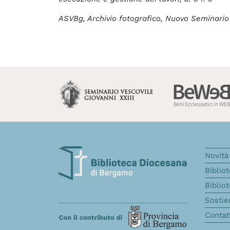
ASVBg, Archivio fotografico, Nuovo Seminario d
Novità 
Biblio
Biblio
Sostie
Contat