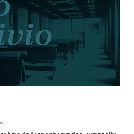
ca.
 non è casuale: il Seminario vescovile di Bergamo offre,