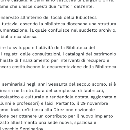
egame che unisce questi due “uffici” dell’ente.
nservato all’interno dei locali della Biblioteca
, tuttavia, essendo la biblioteca diocesana una struttura
cumentazione, la quale confluisce nel suddetto archivio,
 biblioteca stessa.
e lo sviluppo e l’attività della Biblioteca del
 registri delle consultazioni, i cataloghi del patrimonio
 richieste di finanziamento per interventi di recupero e
 ancora costituiscono la documentazione della Biblioteca
ci seminariali negli anni Sessanta del secolo scorso, si è
imaria nella struttura del complesso di fabbricati,
colastico e culturale e rendendola dotata, aggiornata e
alunni e professori) e laici. Pertanto, il 29 novembre
mo, invia un’istanza alla Direzione nazionale
zione per ottenere un contributo per il nuovo impianto
anzato allestimento una sede nuova, spaziosa e
l vecchio Seminario».